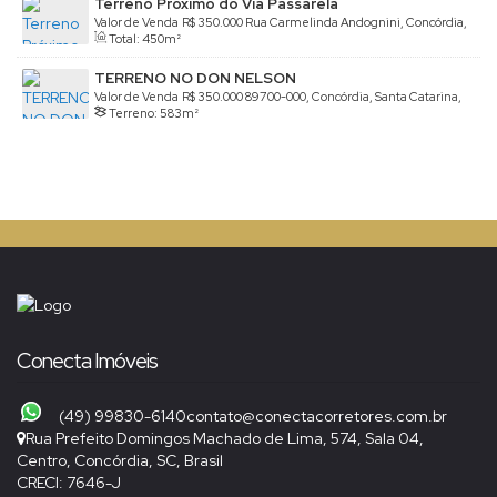
Terreno Próximo do Via Passarela
Valor de Venda
R$
350.000
Rua Carmelinda Andognini, Concórdia,
Total:
450m²
Santa Catarina, Brasil
TERRENO NO DON NELSON
Valor de Venda
R$
350.000
89700-000, Concórdia, Santa Catarina,
Terreno:
583m²
Brasil
Conecta Imóveis
(49) 99830-6140
contato@conectacorretores.com.br
Rua Prefeito Domingos Machado de Lima
,
574
,
Sala 04
,
Centro
,
Concórdia
,
SC
,
Brasil
CRECI: 7646-J