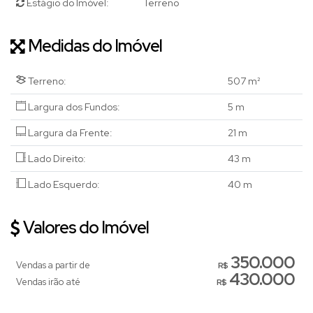
Estágio do Imóvel:
Terreno
Medidas do Imóvel
Terreno:
507 m²
Largura dos Fundos:
5 m
Largura da Frente:
21 m
Lado Direito:
43 m
Lado Esquerdo:
40 m
Valores do Imóvel
350.000
Vendas a partir de
R$
430.000
Vendas irão até
R$