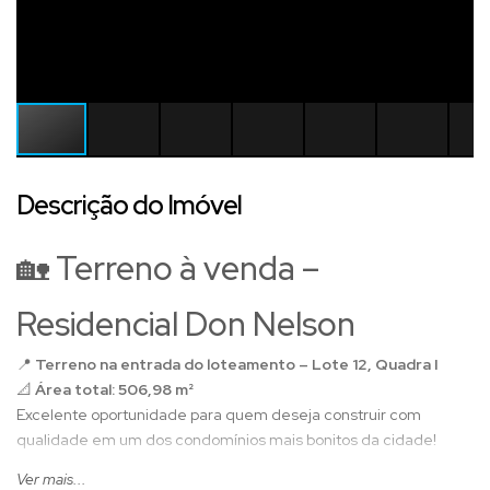
Descrição do Imóvel
🏡 Terreno à venda –
Residencial Don Nelson
📍
Terreno na entrada do loteamento – Lote 12, Quadra I
📐
Área total: 506,98 m²
Excelente oportunidade para quem deseja construir com
qualidade em um dos condomínios mais bonitos da cidade!
🌅 Diferenciais do imóvel:
Ver mais...