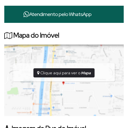
✔ Localização estratégica logo na entrada do loteamento
✔ Condomínio com
segurança 24 horas
Atendimento pelo
WhatsApp
✔ Ruas tranquilas e bem planejadas
✔
Pôr do sol incrível
e vista privilegiada para a cidade
✔ Ampla metragem, ideal para projetos residenciais de alto
Mapa do Imóvel
padrão
✔ Ótimo aproveitamento arquitetônico
🔥 Diferencial exclusivo:
💎
Possibilidade de unificar com os lotes 10 e 11
, ampliando
ainda mais o potencial construtivo e criando um projeto
Clique aqui para ver o
Mapa
verdadeiramente imponente e diferenciado.
✨ Invista em um espaço que une exclusividade, conforto,
segurança e valorização.
📞
Entre em contato e agende uma visita!