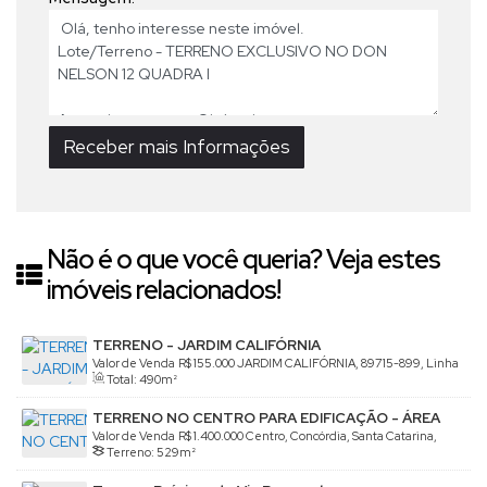
Não é o que você queria? Veja estes
imóveis relacionados!
TERRENO - JARDIM CALIFÓRNIA
Valor de Venda
R$
155.000
JARDIM CALIFÓRNIA, 89715-899, Linha
Total:
490m²
São Paulo, Concórdia, Santa Catarina, Brasil
TERRENO NO CENTRO PARA EDIFICAÇÃO - ÁREA
NOBRE
Valor de Venda
R$
1.400.000
Centro, Concórdia, Santa Catarina,
Terreno:
529m²
Brasil