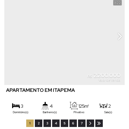
822
2.200.000
R$
Valor de Venda
APARTAMENTO EM ITAPEMA
3
4
125m²
2
Dormitório(s)
Banheiro(s)
Privativo:
Sala(s)
3
2
1
2
3
4
5
6
7
Suíte(s)
Vaga(s)