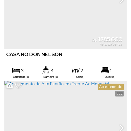
1.785.000
R$
Valor de Venda
CASA NO DON NELSON
3
4
2
1
Dormitório(s)
Banheiro(s)
Sala(s)
Suíte(s)
4
347m²
501m²
26m
Apartamento
Vaga(s)
Útil:
Terreno:
Fundos:
777
19m
Frente: