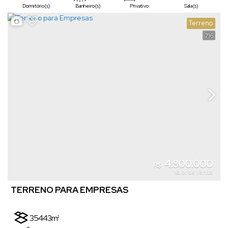
Dormitório(s)
Banheiro(s)
Privativo:
Sala(s)
2
3
1370m²
Terreno
Suíte(s)
Vaga(s)
Terreno:
716
4.800.000
R$
Valor de Venda
TERRENO PARA EMPRESAS
35443m²