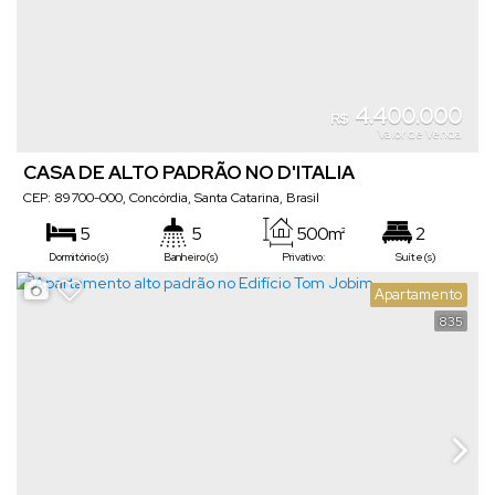
4.400.000
R$
Valor de Venda
CASA DE ALTO PADRÃO NO D'ITALIA
CEP: 89700-000
,
Concórdia
,
Santa Catarina
,
Brasil
5
5
500m²
2
Dormitório(s)
Banheiro(s)
Privativo:
Suíte(s)
4
450m²
Apartamento
Vaga(s)
Terreno:
835