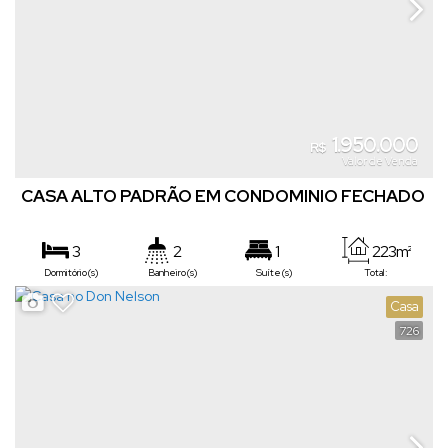
1.950.000
R$
Valor de Venda
CASA ALTO PADRÃO EM CONDOMINIO FECHADO
ANA INES
3
2
1
223m²
Dormitório(s)
Banheiro(s)
Suíte(s)
Total:
2
613m²
Casa
Vaga(s)
Terreno:
726