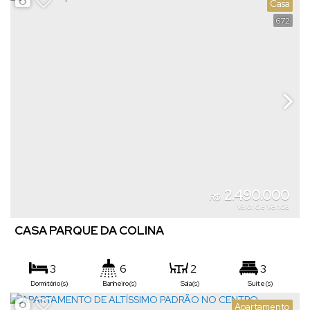
Casa
672
2.490.000
R$
Valor de Venda
CASA PARQUE DA COLINA
3
6
2
3
Dormitório(s)
Banheiro(s)
Sala(s)
Suíte(s)
2
310m²
450m²
Apartamento