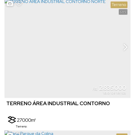
2
817m²
Terreno
Vaga(s)
Terreno:
689
2.835.000
R$
Valor de Venda
TERRENO ÁREA INDUSTRIAL CONTORNO
NORTE
27000m²
Terreno: