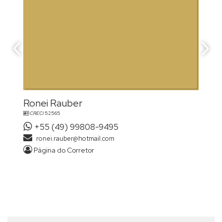
‹
›
Ronei Rauber
CRECI
52565
+55 (49) 99808-9495
ronei.rauber@hotmail.com
Página do Corretor