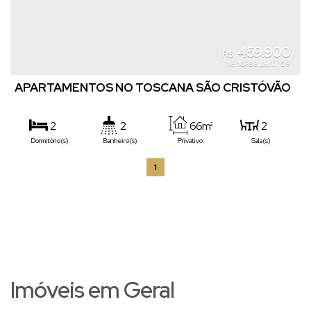
459.900
R$
Vendas a partir de
APARTAMENTOS NO TOSCANA SÃO CRISTÓVÃO
2
2
66m²
2
Dormitório(s)
Banheiro(s)
Privativo:
Sala(s)
1
1
1
Suíte(s)
Vaga(s)
Imóveis em Geral