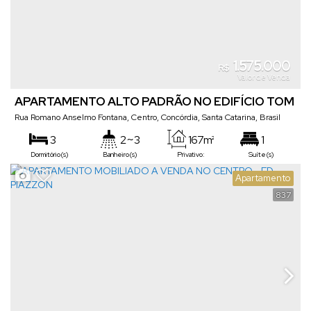
1.575.000
R$
Valor de Venda
APARTAMENTO ALTO PADRÃO NO EDIFÍCIO TOM
JOBIM
Rua Romano Anselmo Fontana
,
Centro
,
Concórdia
,
Santa Catarina
,
Brasil
3
2 ~ 3
167m²
1
Dormitório(s)
Banheiro(s)
Privativo:
Suíte(s)
Apartamento
837