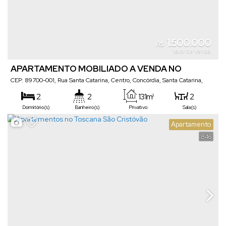
1.500.000
R$
Valor de Venda
APARTAMENTO MOBILIADO A VENDA NO
CENTRO - ED. PIAZZON
CEP: 89700-001
,
Rua Santa Catarina
,
Centro
,
Concórdia
,
Santa Catarina
,
Brasil
2
2
131m²
2
Dormitório(s)
Banheiro(s)
Privativo:
Sala(s)
1
2
Apartamento
Suíte(s)
Vaga(s)
846