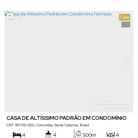
Casa
775
5.750.000
R$
Valor de Venda
CASA DE ALTÍSSIMO PADRÃO EM CONDOMÍNIO
FECHADO
CEP: 89700-000
,
Concórdia
,
Santa Catarina
,
Brasil
4
4
500m²
4