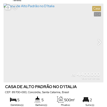
Terreno:
Casa
824
4.400.000
R$
Valor de Venda
CASA DE ALTO PADRÃO NO D'ITALIA
CEP: 89700-000
,
Concórdia
,
Santa Catarina
,
Brasil
5
5
500m²
2
Dormitório(s)
Banheiro(s)
Privativo:
Suíte(s)