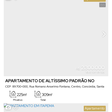
Vaga(s)
Útil:
Terreno:
199
2.300.000
R$
Valor de Venda
APARTAMENTO DE ALTÍSSIMO PADRÃO NO
CENTRO
CEP: 89700-000
,
Rua Romano Anselmo Fontana
,
Centro
,
Concórdia
,
Santa
Catarina
,
Brasil
225m²
309m²
Privativo:
Total:
Apartamento