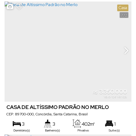
4
450m²
Casa
Vaga(s)
Terreno:
772
3.350.000
R$
Valor de Venda
CASA DE ALTÍSSIMO PADRÃO NO MERLO
CEP: 89700-000
,
Concórdia
,
Santa Catarina
,
Brasil
3
3
402m²
1
Dormitório(s)
Banheiro(s)
Privativo:
Suíte(s)