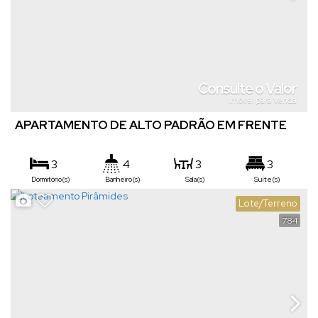
Consulte o Valor
Imóvel para Venda
APARTAMENTO DE ALTO PADRÃO EM FRENTE
AO MEMORIAL
3
4
3
3
Dormitório(s)
Banheiro(s)
Sala(s)
Suíte(s)
3
Lote/Terreno
Vaga(s)
784