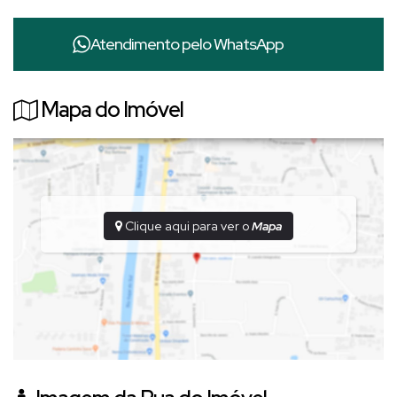
✔ Localização estratégica logo na entrada do loteamento
✔ Condomínio com
segurança 24 horas
Atendimento pelo
WhatsApp
✔ Ruas tranquilas e bem planejadas
✔
Pôr do sol incrível
e vista privilegiada para a cidade
✔ Ampla metragem, ideal para projetos residenciais de alto
Mapa do Imóvel
padrão
✔ Ótimo aproveitamento arquitetônico
🔥 Diferencial exclusivo:
💎
Possibilidade de unificar com os lotes 10 e 12
, ampliando
ainda mais o potencial construtivo e criando um projeto
Clique aqui para ver o
Mapa
verdadeiramente imponente e diferenciado.
✨ Invista em um espaço que une exclusividade, conforto,
segurança e valorização.
📞
Entre em contato e agende uma visita!