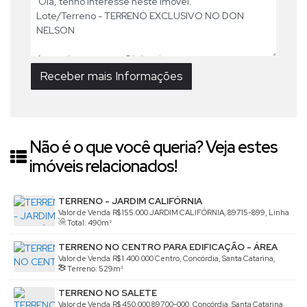
Não é o que você queria? Veja estes
imóveis relacionados!
TERRENO - JARDIM CALIFÓRNIA
Valor de Venda
R$
155.000
JARDIM CALIFÓRNIA, 89715-899, Linha
Total:
490m²
São Paulo, Concórdia, Santa Catarina, Brasil
TERRENO NO CENTRO PARA EDIFICAÇÃO - ÁREA
NOBRE
Valor de Venda
R$
1.400.000
Centro, Concórdia, Santa Catarina,
Terreno:
529m²
Brasil
TERRENO NO SALETE
Valor de Venda
R$
450.000
89700-000, Concórdia, Santa Catarina,