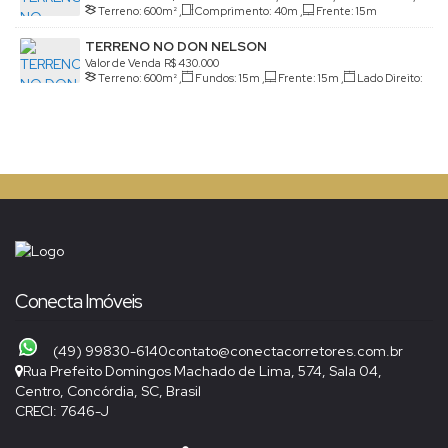
Terreno:
600m²
,
Comprimento:
40m
,
Frente:
15m
Brasil
TERRENO NO DON NELSON
Valor de Venda
R$
430.000
Terreno:
600m²
,
Fundos:
15m
,
Frente:
15m
,
Lado Direito:
40m
,
Lado Esquerdo:
40m
Conecta Imóveis
(49) 99830-6140
contato@conectacorretores.com.br
Rua Prefeito Domingos Machado de Lima
,
574
,
Sala 04
,
Centro
,
Concórdia
,
SC
,
Brasil
CRECI: 7646-J