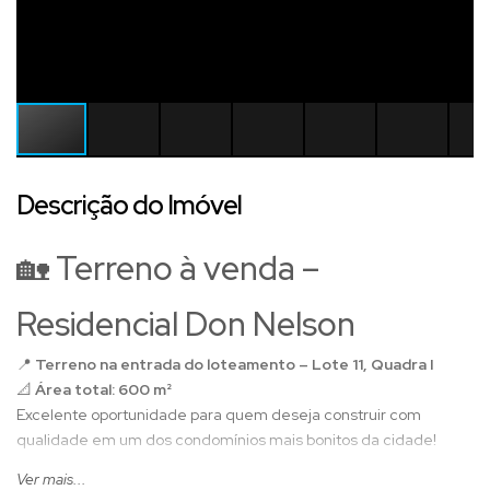
Descrição do Imóvel
🏡 Terreno à venda –
Residencial Don Nelson
📍
Terreno na entrada do loteamento – Lote 11, Quadra I
📐
Área total: 600 m²
Excelente oportunidade para quem deseja construir com
qualidade em um dos condomínios mais bonitos da cidade!
🌅 Diferenciais do imóvel:
Ver mais...