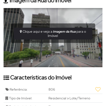
Imagem da Rua do Imóvel
Clique aqui e veja a
Imagem da Rua
para o
Imóvel
Características do Imóvel
Referência:
806
Tipo de Imóvel:
Residencial
»
Lote/Terreno