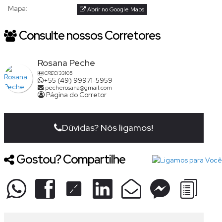
Mapa:
Abrir no Google Maps
Consulte nossos Corretores
Rosana Peche
CRECI
33105
+55 (49) 99971-5959
pecherosana@gmail.com
Página do Corretor
Dúvidas? Nós ligamos!
Gostou? Compartilhe