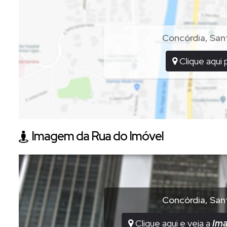
Concórdia
,
San
Clique aqui 
Imagem da Rua do Imóvel
Concórdia
,
San
Clique aqui e veja a
Im