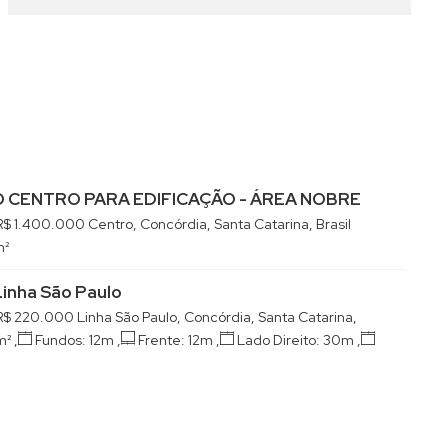
 CENTRO PARA EDIFICAÇÃO - ÁREA NOBRE
R$
1.400.000
Centro, Concórdia, Santa Catarina, Brasil
m²
inha São Paulo
R$
220.000
Linha São Paulo, Concórdia, Santa Catarina,
m²
,
Fundos:
12m
,
Frente:
12m
,
Lado Direito:
30m
,
30m