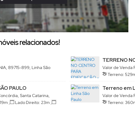
móveis relacionados!
TERRENO NO
IA, 89715-899, Linha São
Valor de Venda
Terreno:
529
SÃO PAULO
Terreno em L
Concórdia, Santa Catarina,
Valor de Venda
Brasil
19m
,
Lado Direito:
23m
,
Terreno:
360
Lado Esquerdo: