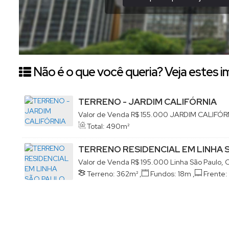
Não é o que você queria? Veja estes i
TERRENO - JARDIM CALIFÓRNIA
Valor de Venda
R$
155.000
JARDIM CALIFÓRN
Paulo, Concórdia, Santa Catarina, Brasil
Total:
490m²
TERRENO RESIDENCIAL EM LINHA 
Valor de Venda
R$
195.000
Linha São Paulo, 
Brasil
Terreno:
362m²
,
Fundos:
18m
,
Frente:
Lado Esquerdo:
17m