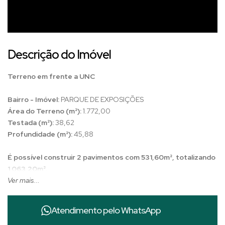
Descrição do Imóvel
Terreno em frente a UNC
Bairro - Imóvel:
PARQUE DE EXPOSIÇÕES
Área do Terreno (m²):
1.772,00
Testada (m²):
38,62
Profundidade (m²):
45,88
É possível construir 2 pavimentos com 531,60m², totalizando
1.063,20m².
Ver mais...
Zona:
ZOC2
Coeficiente de Aproveitamento (Básico):
0,60
Atendimento pelo
WhatsApp
Gabarito de Altura Máxima da Edificação (Pavimentos)