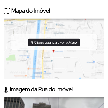
(Básico):
2,00
Taxa de Ocupação Máxima (%):
30,00
Mapa do Imóvel
Taxa de Permeabilidade Mínima (Taxa de Permeabilidade
VEGETADA(%)):
25,00
Taxa de Permeabilidade Mínima (Taxa de Permeabilidade
(%)):
25,00
Recuo Frontal:
4,00
Clique aqui para ver o
Mapa
Imagem da Rua do Imóvel