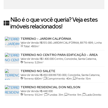
Não é o que você queria? Veja estes
imóveis relacionados!
TERRENO - JARDIM CALIFÓRNIA
Valor de Venda
R$
155.000
JARDIM CALIFÓRNIA, 89715-899, Linha
Total:
490m²
São Paulo, Concórdia, Santa Catarina, Brasil
TERRENO NO CENTRO PARA EDIFICAÇÃO - ÁREA
NOBRE
Valor de Venda
R$
1.400.000
Centro, Concórdia, Santa Catarina,
Terreno:
529m²
Brasil
TERRENO NO SALETE
Valor de Venda
R$
450.000
89700-000, Concórdia, Santa Catarina,
Terreno:
600m²
,
Comprimento:
40m
,
Frente:
15m
Brasil
TERRENO RESIDENCIAL DON NELSON
Valor de Venda
R$
440.000
Terreno:
552m²
,
Fundos:
31m
,
Frente:
11m
,
Lado Direito:
30m
,
Lado Esquerdo:
25m