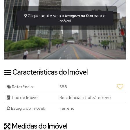
Clique aqui e veja a
Imagem da Rua
para o
Imóvel
Características do Imóvel
Referência:
588
Tipo de Imóvel:
Residencial
»
Lote/Terreno
Estágio do Imóvel:
Terreno
Medidas do Imóvel