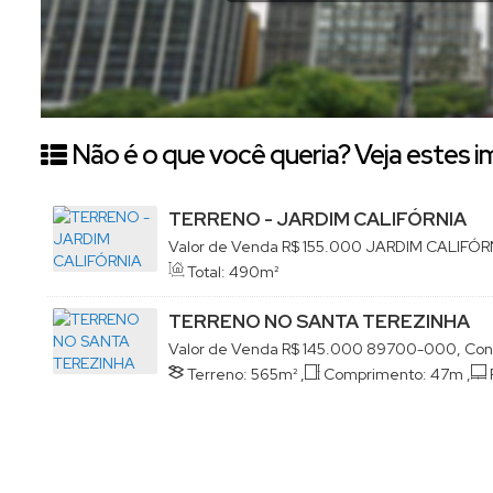
Não é o que você queria? Veja estes i
TERRENO - JARDIM CALIFÓRNIA
Valor de Venda
R$
155.000
JARDIM CALIFÓRN
Paulo, Concórdia, Santa Catarina, Brasil
Total:
490m²
TERRENO NO SANTA TEREZINHA
Valor de Venda
R$
145.000
89700-000, Concó
Terreno:
565m²
,
Comprimento:
47m
,