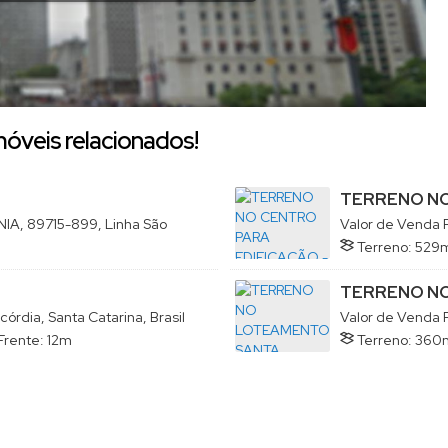
móveis relacionados!
TERRENO NO
IA, 89715-899, Linha São
Valor de Venda
Terreno:
529
TERRENO NO
rdia, Santa Catarina, Brasil
Valor de Venda
Frente:
12m
Terreno:
360