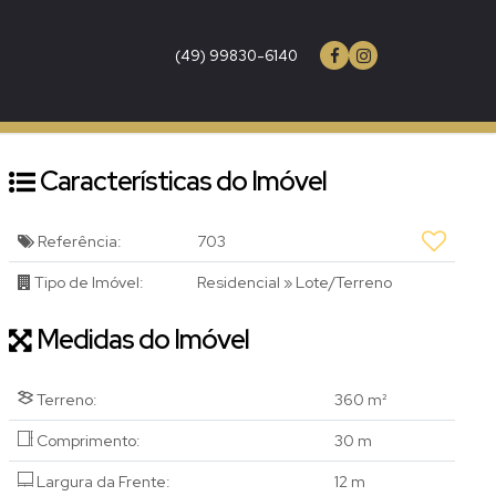
(49) 99830-6140
Características do Imóvel
Referência:
703
Tipo de Imóvel:
Residencial
»
Lote/Terreno
Medidas do Imóvel
Terreno:
360 m²
Comprimento:
30 m
Largura da Frente:
12 m