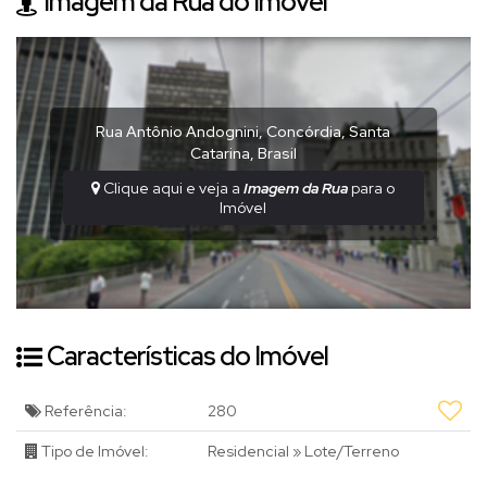
Imagem da Rua do Imóvel
Rua Antônio Andognini
,
Concórdia
,
Santa
Catarina
,
Brasil
Clique aqui e veja a
Imagem da Rua
para o
Imóvel
Características do Imóvel
Referência:
280
Tipo de Imóvel:
Residencial
»
Lote/Terreno