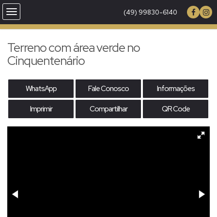
(49) 99830-6140
Terreno com área verde no
Cinquentenário
WhatsApp
Fale Conosco
Informações
Imprimir
Compartilhar
QR Code