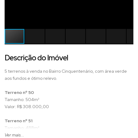
Descrição do Imóvel
5 terrenos à venda no Bairro Cinquentenário, com área verde
aos fundos e ótimo relevo.
Terreno nº 50
Tamanho: 504m²
Valor: R$ 308.000,00
Terreno nº 51
Tamanho: 488m²
Valor: R$ 298.000,00
Ver mais...