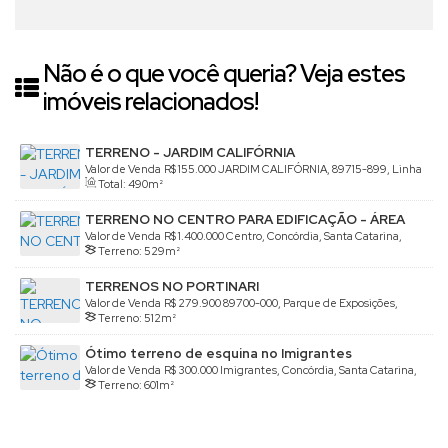
Não é o que você queria? Veja estes
imóveis relacionados!
TERRENO - JARDIM CALIFÓRNIA
Valor de Venda
R$
155.000
JARDIM CALIFÓRNIA, 89715-899, Linha
Total:
490m²
São Paulo, Concórdia, Santa Catarina, Brasil
TERRENO NO CENTRO PARA EDIFICAÇÃO - ÁREA
NOBRE
Valor de Venda
R$
1.400.000
Centro, Concórdia, Santa Catarina,
Terreno:
529m²
Brasil
TERRENOS NO PORTINARI
Valor de Venda
R$
279.900
89700-000, Parque de Exposições,
Terreno:
512m²
Concórdia, Santa Catarina, Brasil
Ótimo terreno de esquina no Imigrantes
Valor de Venda
R$
300.000
Imigrantes, Concórdia, Santa Catarina,
Terreno:
601m²
Brasil