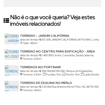
Não é o que você queria? Veja estes
imóveis relacionados!
TERRENO - JARDIM CALIFÓRNIA
Valor de Venda
R$
155.000
JARDIM CALIFÓRNIA, 89715-899, Linha
Total:
490m²
São Paulo, Concórdia, Santa Catarina, Brasil
TERRENO NO CENTRO PARA EDIFICAÇÃO - ÁREA
NOBRE
Valor de Venda
R$
1.400.000
Centro, Concórdia, Santa Catarina,
Terreno:
529m²
Brasil
TERRENOS NO PORTINARI
Valor de Venda
R$
269.900
89700-000, Parque de Exposições,
Terreno:
520m²
,
Fundos:
15m
,
Frente:
15m
,
Lado Direito:
Concórdia, Santa Catarina, Brasil
35m
,
Lado Esquerdo:
35m
TERRENO DE ESQUINA NO MERLO
Valor de Venda
R$
230.000
Rua Antonio Merlo Filho, 142, 89710-190,
Terreno:
450m²
Liberdade, Concórdia, Santa Catarina, Brasil