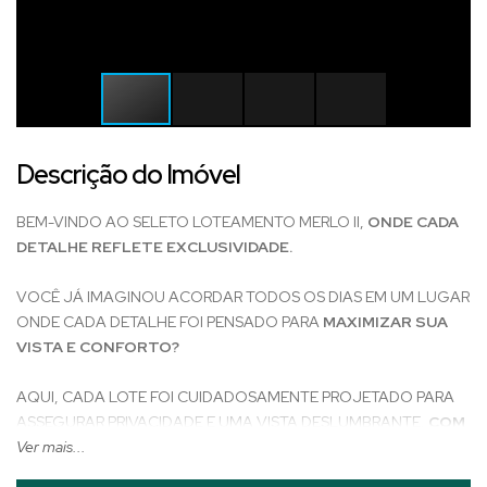
Descrição do Imóvel
BEM-VINDO AO SELETO LOTEAMENTO MERLO II,
ONDE CADA
DETALHE REFLETE EXCLUSIVIDADE.
VOCÊ JÁ IMAGINOU ACORDAR TODOS OS DIAS EM UM LUGAR
ONDE CADA DETALHE FOI PENSADO PARA
MAXIMIZAR SUA
VISTA E CONFORTO?
AQUI, CADA LOTE FOI CUIDADOSAMENTE PROJETADO PARA
ASSEGURAR PRIVACIDADE E UMA VISTA DESLUMBRANTE,
COM
A GARANTIA DE QUE NENHUM PROJETO IRÁ INTERFERIR
Ver mais...
NO SEU. APENAS QUATRO MINUTOS DO CENTRO
, O