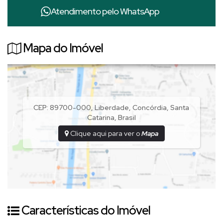
LOTEAMENTO MERLO II COMBINA EXCLUSIVIDADE COM
Atendimento pelo
WhatsApp
ACESSIBILIDADE. MAS O QUE REALMENTE TORNA ESTE LUGAR
ÚNICO?
Mapa do Imóvel
UMA QUANTIDADE LIMITADA DE LOTES QUE PARTEM DE 450M²
A 1.116M² E PROJETOS DE CASAS DE ALTO PADRÃO JÁ
APROVADOS.
AQUI SUA VISTA É PRESERVADA POR DESIGN
INTELIGENTE — ONDE UM TERRENO NÃO INTERFERE NA
VISTA DO OUTRO.
CEP: 89700-000
,
Liberdade
,
Concórdia
,
Santa
Catarina
,
Brasil
Clique aqui para ver o
Mapa
IMAGINE SUA NOVA CASA ENTRE AS MAIS VALORIZADAS
DA REGIÃO
, PROJETADA PARA ENCANTAR E VALORIZAR SEU
INVESTIMENTO.
FAÇA PARTE DO GRUPO EXCLUSIVO DE PROPRIETÁRIOS
.
GARANTA OPÇÕES DE PAGAMENTO FLEXÍVEIS.
Características do Imóvel
AGENDE UMA VISITA CONOSCO, PARA DAR O PRÓXIMO PASSO