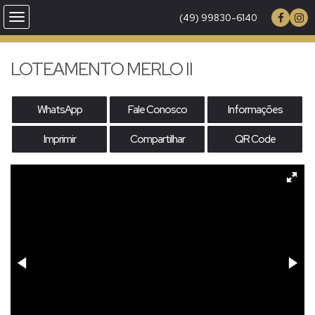
(49) 99830-6140
LOTEAMENTO MERLO II
WhatsApp
Fale Conosco
Informações
Imprimir
Compartilhar
QR Code