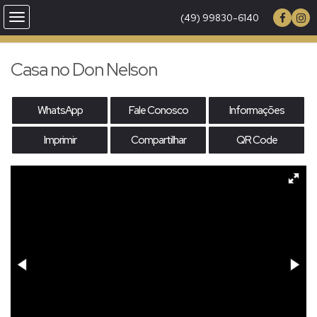
(49) 99830-6140
Casa no Don Nelson
WhatsApp
Fale Conosco
Informações
Imprimir
Compartilhar
QR Code