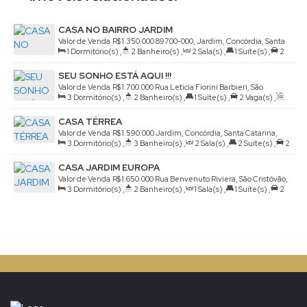
CASA NO BAIRRO JARDIM
Valor de Venda
R$
1.350.000
89700-000, Jardim, Concórdia, Santa
1
Dormitório(s)
,
2
Banheiro(s)
,
2
Sala(s)
,
1
Suíte(s)
,
2
Catarina, Brasil
Vaga(s)
,
Terreno:
410m²
SEU SONHO ESTÁ AQUI !!!
Valor de Venda
R$
1.700.000
Rua Leticia Fiorini Barbieri, São
3
Dormitório(s)
,
2
Banheiro(s)
,
1
Suíte(s)
,
2
Vaga(s)
,
Cristóvão, Concórdia, Santa Catarina, Brasil
Útil:
255m²
,
Terreno:
480m²
CASA TÉRREA
Valor de Venda
R$
1.590.000
Jardim, Concórdia, Santa Catarina,
3
Dormitório(s)
,
3
Banheiro(s)
,
2
Sala(s)
,
2
Suíte(s)
,
2
Brasil
Vaga(s)
,
Útil:
150m²
,
Terreno:
378m²
CASA JARDIM EUROPA
Valor de Venda
R$
1.650.000
Rua Benvenuto Riviera, São Cristóvão,
3
Dormitório(s)
,
2
Banheiro(s)
,
1
Sala(s)
,
1
Suíte(s)
,
2
Concórdia, Santa Catarina, Brasil
Vaga(s)
,
Útil:
174m²
,
Terreno:
702m²