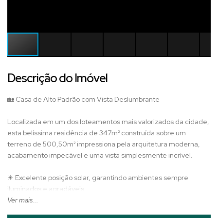
Descrição do Imóvel
🏡 Casa de Alto Padrão com Vista Deslumbrante
Localizada em um dos loteamentos mais valorizados da cidade,
esta belíssima residência de 347m² construída sobre um
terreno de 500,50m² impressiona pela arquitetura moderna,
acabamento impecável e uma vista simplesmente incrível.
☀ Excelente posição solar, garantindo ambientes sempre
iluminados e agradáveis.
🌄 Vista panorâmica que valoriza cada detalhe e proporciona
Ver mais...
momentos únicos ao pôr do sol.