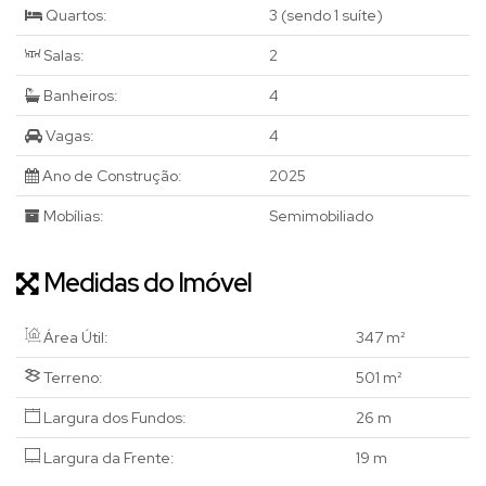
Quartos:
3 (sendo 1 suíte)
Salas:
2
Banheiros:
4
Vagas:
4
Ano de Construção:
2025
Mobílias:
Semimobiliado
Medidas do Imóvel
Área Útil:
347 m²
Terreno:
501 m²
Largura dos Fundos:
26 m
Largura da Frente:
19 m