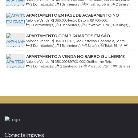
2
Dormitório(s)
,
1
Banheiro(s)
,
Privativo:
56m²
,
2
Sala(s)
,
Catarina, Brasil
1
Vaga(s)
APARTAMENTO EM FASE DE ACABAMENTO NO
CINQUENTENARIO
Valor de Venda
R$
385.000
Pedro Detoni, 89700-000,
2
Dormitório(s)
,
1
Banheiro(s)
,
Privativo:
69m²
,
1
Sala(s)
,
Cinquentenário, Concórdia, Santa Catarina, Brasil
1
Vaga(s)
APARTAMENTO COM 3 QUARTOS EM SÃO
CRISTÓVÃO
Valor de Venda
R$
350.000
202, São Cristóvão, Concórdia, Santa
3
Dormitório(s)
,
1
Banheiro(s)
,
1
Sala(s)
,
Total:
66m²
,
1
Catarina, Brasil
Vaga(s)
APARTAMENTO A VENDA NO BAIRRO GUILHERME
REICH
Valor de Venda
R$
350.000
89700-000, Guilherme Reich,
2
Dormitório(s)
,
2
Banheiro(s)
,
Privativo:
72m²
,
1
Sala(s)
,
Concórdia, Santa Catarina, Brasil
1
Suíte(s)
,
1
Vaga(s)
Conecta Imóveis