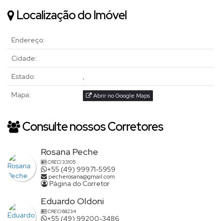
Localização do Imóvel
Endereço:
Cidade:
Estado:
,
Mapa:
Abrir no Google Maps
Consulte nossos Corretores
Rosana Peche
CRECI
33105
+55 (49) 99971-5959
pecherosana@gmail.com
Página do Corretor
Eduardo Oldoni
CRECI
68234
+55 (49) 99200-3486