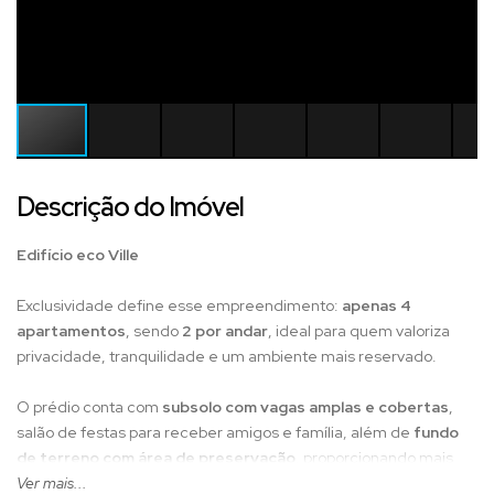
Descrição do Imóvel
Edifício eco Ville
Exclusividade define esse empreendimento:
apenas 4
apartamentos
, sendo
2 por andar
, ideal para quem valoriza
privacidade, tranquilidade e um ambiente mais reservado.
O prédio conta com
subsolo com vagas amplas e cobertas
,
salão de festas para receber amigos e família, além de
fundo
de terreno com área de preservação
, proporcionando mais
contato com a natureza e qualidade de vida.
Ver mais...