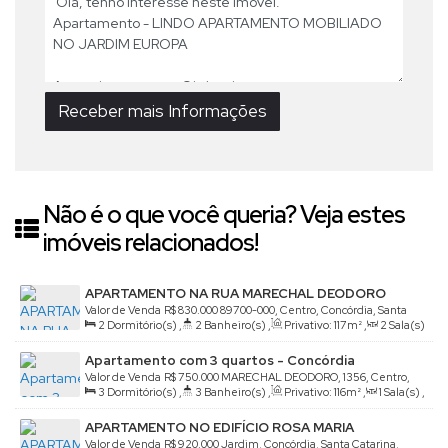
Não é o que você queria? Veja estes
imóveis relacionados!
APARTAMENTO NA RUA MARECHAL DEODORO
Valor de Venda
R$
830.000
89700-000, Centro, Concórdia, Santa
2
Dormitório(s)
,
2
Banheiro(s)
,
Privativo:
117m²
,
2
Sala(s)
Catarina, Brasil
,
1
Suíte(s)
,
1
Vaga(s)
Apartamento com 3 quartos - Concórdia
Valor de Venda
R$
750.000
MARECHAL DEODORO, 1356, Centro,
3
Dormitório(s)
,
3
Banheiro(s)
,
Privativo:
116m²
,
1
Sala(s)
,
Concórdia, Santa Catarina, Brasil
1
Suíte(s)
,
1
Vaga(s)
APARTAMENTO NO EDIFÍCIO ROSA MARIA
Valor de Venda
R$
920.000
Jardim, Concórdia, Santa Catarina,