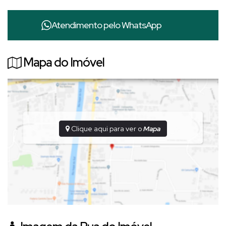
é levado a sério? Este imóvel no
Edificio Camélias
une o
acabamento de alto padrão com uma infraestrutura tecnológica
Atendimento pelo
WhatsApp
e sustentável de ponta.
💎 O Diferencial: Conforto Imediato e
Alto Padrão
Mapa do Imóvel
Por
R$ 700.000,00
, você adquire um imóvel com
acabamentos refinados e tecnologia integrada:
Acabamentos:
Porcelanato nas áreas frias, piso laminado
nas salas e dormitórios, gesso em todo o apartamento e
rede de proteção instalada em todas as janelas e sacada.
Clique aqui para ver o
Mapa
Tecnologia & Conforto:
3 Ar-condicionados, sendo 2
Inverter (Suíte e 2º Quarto) e Máquina Lava e Seca LG —
todos controlados por aplicativo.
Cozinha & Banheiros:
Pias Tramontina, cubas Deca, metais
de primeira linha, coifa em inox e chuveiros instalados.
Mobiliário:
Ficam todos os itens fixos e guarda-roupas.
(Nota:
Geladeira, micro-ondas, filtro, Smart TVs e Air Forno Fischer são
negociáveis).