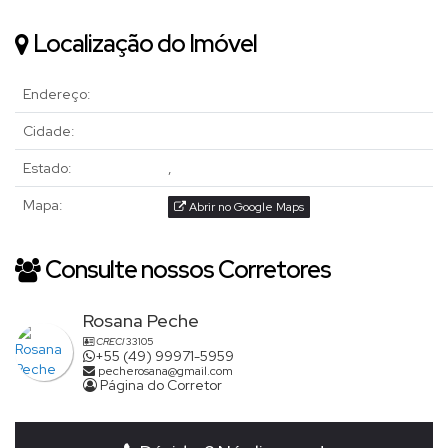
Localização do Imóvel
Endereço:
Cidade:
Estado:
,
Mapa:
Abrir no Google Maps
Consulte nossos Corretores
Rosana Peche
CRECI
33105
+55 (49) 99971-5959
pecherosana@gmail.com
Página do Corretor