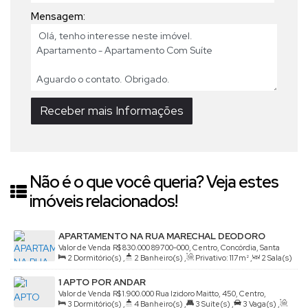
Mensagem:
Não é o que você queria? Veja estes
imóveis relacionados!
APARTAMENTO NA RUA MARECHAL DEODORO
Valor de Venda
R$
830.000
89700-000, Centro, Concórdia, Santa
2
Dormitório(s)
,
2
Banheiro(s)
,
Privativo:
117m²
,
2
Sala(s)
Catarina, Brasil
,
1
Suíte(s)
,
1
Vaga(s)
1 APTO POR ANDAR
Valor de Venda
R$
1.900.000
Rua Izidoro Maitto, 450, Centro,
3
Dormitório(s)
,
4
Banheiro(s)
,
3
Suíte(s)
,
3
Vaga(s)
,
Concórdia, Santa Catarina, Brasil