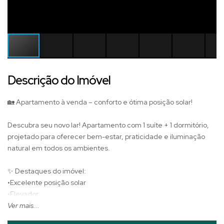
Descrição do Imóvel
🏡 Apartamento à venda – conforto e ótima posição solar!
Descubra seu novo lar! Apartamento com 1 suíte + 1 dormitório,
projetado para oferecer bem-estar, praticidade e iluminação
natural em todos os ambientes.
✨ Destaques do imóvel:
•Excelente posição solar
•Elevador
•Salão de festas
Ver mais...
•Ambientes bem ventilados