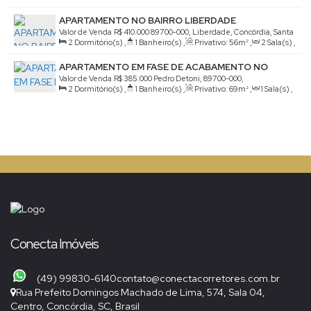
Útil:
221m²
APARTAMENTO NO BAIRRO LIBERDADE
Valor de Venda
R$
410.000
89700-000, Liberdade, Concórdia, Santa
2
Dormitório(s)
,
1
Banheiro(s)
,
Privativo:
56m²
,
2
Sala(s)
,
Catarina, Brasil
1
Vaga(s)
APARTAMENTO EM FASE DE ACABAMENTO NO
CINQUENTENARIO
Valor de Venda
R$
385.000
Pedro Detoni, 89700-000,
2
Dormitório(s)
,
1
Banheiro(s)
,
Privativo:
69m²
,
1
Sala(s)
,
Cinquentenário, Concórdia, Santa Catarina, Brasil
1
Vaga(s)
Conecta Imóveis
(49) 99830-6140
contato@conectacorretores.com.br
Rua Prefeito Domingos Machado de Lima
,
574
,
Sala 04
,
Centro
,
Concórdia
,
SC
,
Brasil