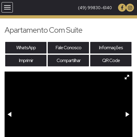
(49) 99830-6140
Apartamento Com Suíte
WhatsApp
Fale Conosco
Informações
Imprimir
Compartilhar
QR Code