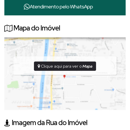
•Acabamentos de qualidade
Atendimento pelo
WhatsApp
💰 Valor: R$ 390.000,00
Mapa do Imóvel
Ideal para ser seu primeiro imóvel e investimento para locação.
Entre em contato e agende sua visita.
Clique aqui para ver o
Mapa
Imagem da Rua do Imóvel