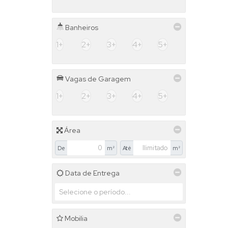
Banheiros
1+
2+
3+
4+
5+
Vagas de Garagem
1+
2+
3+
4+
5+
Área
De
m²
Até
m²
Data de Entrega
Mobilia