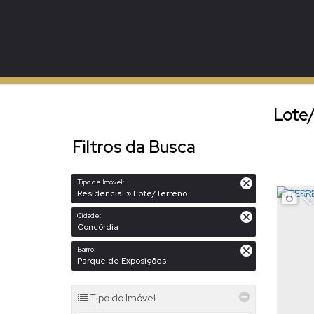
Lote/
Filtros da Busca
Tipo de Imóvel:
Residencial » Lote/Terreno
Cidade:
Concórdia
Bairro:
Parque de Exposições
Tipo do Imóvel