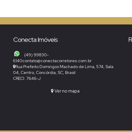
Conecta Imóveis
R
(49) 99830-
6140
contato@conectacorretores.com.br
Rua Prefeito Domingos Machado de Lima
,
574
,
Sala
04
,
Centro
,
Concórdia
,
SC
,
Brasil
CRECI: 7646-J
Ver no mapa