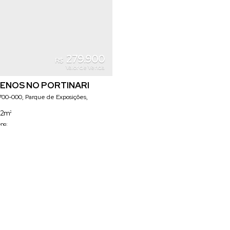
279.900
R$
Valor de Venda
ENOS NO PORTINARI
700-000
,
Parque de Exposições
,
a
,
Santa Catarina
,
Brasil
12m²
eno: