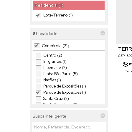
Residencial (1)
Lote/Terreno (1)
Localidade
Concórdia (21)
TERR
Centro (2)
CEP: 89
Concórdi
Imigrantes (1)
5
Liberdade (2)
Terr
Linha São Paulo (5)
Nações (1)
Parque de Exposições (1)
Parque de Exposições (1)
Santa Cruz (2)
Santa Terezinha (2)
Santo Antonio (1)
Busca Inteligente
São Cristóvão (1)
São Cristóvão (1)
Vila Jacob Biezus (1)