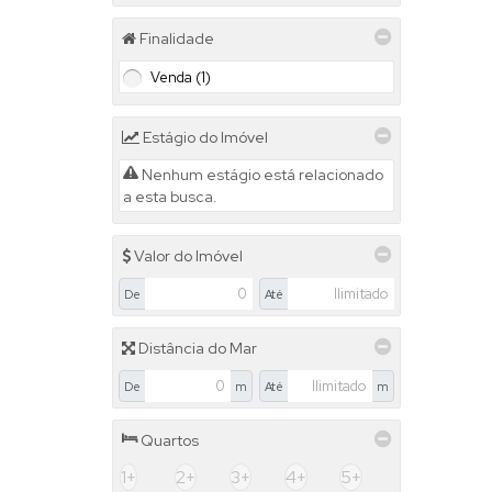
(1)
Finalidade
Gruta (1)
Venda (1)
Concórdia (1)
Estágio do Imóvel
Itaíba (1)
Nenhum estágio está relacionado
a esta busca.
Valor do Imóvel
De
Até
Distância do Mar
De
m
Até
m
Quartos
1+
2+
3+
4+
5+