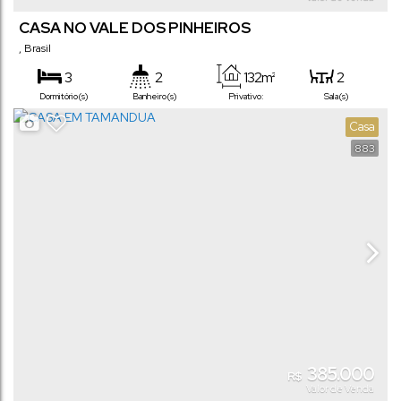
CASA NO VALE DOS PINHEIROS
,
Brasil
3
2
132m²
2
Dormitório(s)
Banheiro(s)
Privativo:
Sala(s)
1
2
450m²
Casa
Suíte(s)
Vaga(s)
Terreno:
883
385.000
R$
Valor de Venda