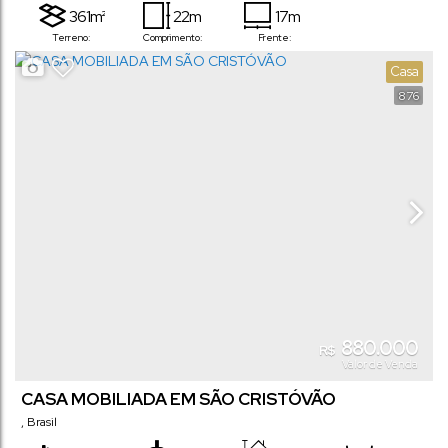
361m²
22m
17m
Terreno:
Comprimento:
Frente:
Casa
876
880.000
R$
Valor de Venda
CASA MOBILIADA EM SÃO CRISTÓVÃO
,
Brasil