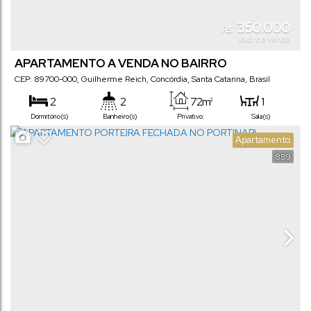
350.000
R$
Valor de Venda
APARTAMENTO A VENDA NO BAIRRO
GUILHERME REICH
CEP: 89700-000
,
Guilherme Reich
,
Concórdia
,
Santa Catarina
,
Brasil
2
2
72m²
1
Dormitório(s)
Banheiro(s)
Privativo:
Sala(s)
1
1
Apartamento
Suíte(s)
Vaga(s)
889