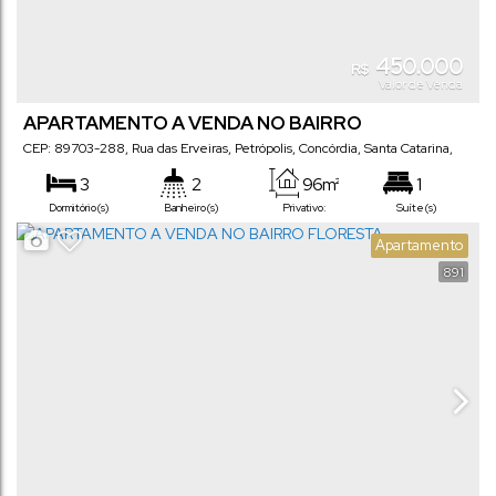
450.000
R$
Valor de Venda
APARTAMENTO A VENDA NO BAIRRO
PETRÓPOLIS
CEP: 89703-288
,
Rua das Erveiras
,
Petrópolis
,
Concórdia
,
Santa Catarina
,
Brasil
3
2
96m²
1
Dormitório(s)
Banheiro(s)
Privativo:
Suíte(s)
1
Apartamento
Vaga(s)
891