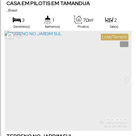
CASA EM PILOTIS EM TAMANDUA
,
Brasil
3
1
70m²
2
Dormitório(s)
Banheiro(s)
Privativo:
Sala(s)
Lote/Terreno
881
120.000
R$
Valor de Venda