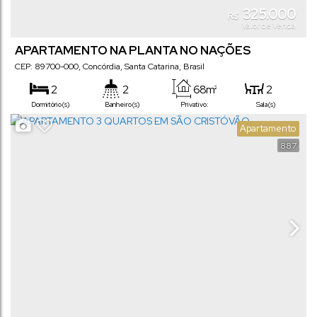
325.000
R$
Valor de Venda
APARTAMENTO NA PLANTA NO NAÇÕES
CEP: 89700-000
,
Concórdia
,
Santa Catarina
,
Brasil
2
2
68m²
2
Dormitório(s)
Banheiro(s)
Privativo:
Sala(s)
1
Apartamento
Suíte(s)
887