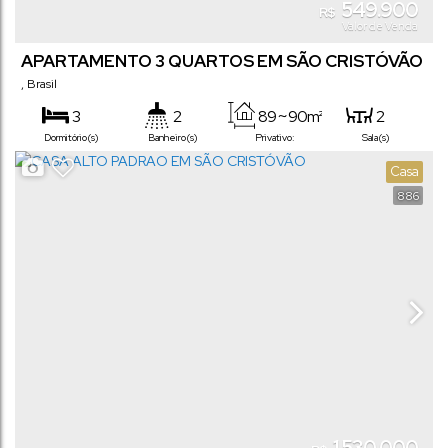
549.900
R$
Valor de Venda
APARTAMENTO 3 QUARTOS EM SÃO CRISTÓVÃO
,
Brasil
3
2
89 ~ 90m²
2
Dormitório(s)
Banheiro(s)
Privativo:
Sala(s)
1
2
Casa
Suíte(s)
Vaga(s)
886