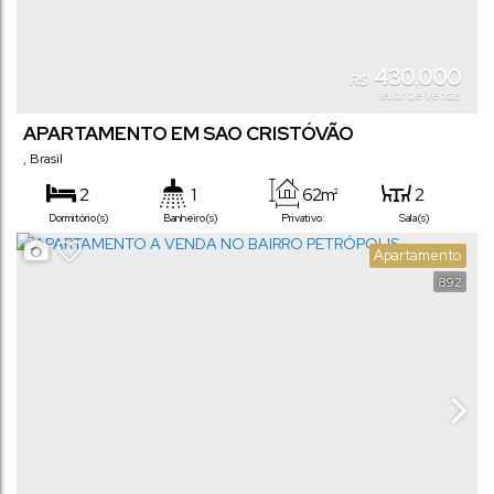
430.000
R$
Valor de Venda
APARTAMENTO EM SAO CRISTÓVÃO
,
Brasil
2
1
62m²
2
Dormitório(s)
Banheiro(s)
Privativo:
Sala(s)
1
Apartamento
Vaga(s)
892