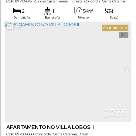
CEP: 89710-016
,
Rua das Castanheiras, Floresta
,
Concórdia
,
Santa Catarina
,
Brasil
2
1
54m²
1
Dormitório(s)
Banheiro(s)
Privativo:
Sala(s)
Apartamento
878
525.000
R$
Valor de Venda
APARTAMENTO NO VILLA LOBOS II
CEP: 89700-000
,
Concórdia
,
Santa Catarina
,
Brasil