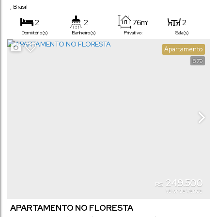
,
Brasil
2
2
76m²
2
Dormitório(s)
Banheiro(s)
Privativo:
Sala(s)
1
1
Apartamento
Suíte(s)
Vaga(s)
879
249.500
R$
Valor de Venda
APARTAMENTO NO FLORESTA