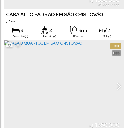
1.530.000
R$
Valor de Venda
CASA ALTO PADRAO EM SÃO CRISTÓVÃO
,
Brasil
3
3
161m²
2
Dormitório(s)
Banheiro(s)
Privativo:
Sala(s)
1
2
360m²
28m
Casa
Suíte(s)
Vaga(s)
Terreno:
Comprimento:
885
13m
Frente:
1.350.000
R$