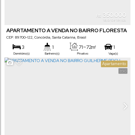
350.000
R$
Valor de Venda
APARTAMENTO A VENDA NO BAIRRO FLORESTA
CEP: 89700-122
,
Concórdia
,
Santa Catarina
,
Brasil
3
1
71 ~ 72m²
1
Dormitório(s)
Banheiro(s)
Privativo:
Vaga(s)
Apartamento
890