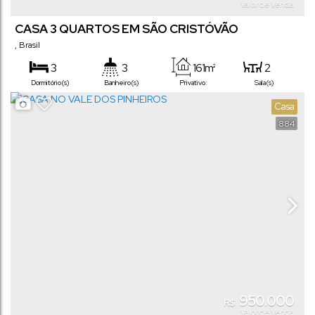
Valor de Venda
CASA 3 QUARTOS EM SÃO CRISTÓVÃO
,
Brasil
3
3
161m²
2
Dormitório(s)
Banheiro(s)
Privativo:
Sala(s)
1
2
360m²
28m
Casa
Suíte(s)
Vaga(s)
Terreno:
Comprimento:
884
13m
Frente:
950.000
R$
Valor de Venda