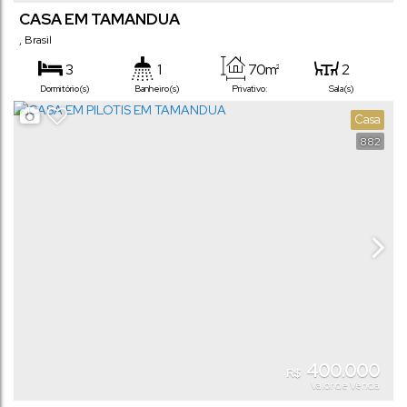
CASA EM TAMANDUA
,
Brasil
3
1
70m²
2
Dormitório(s)
Banheiro(s)
Privativo:
Sala(s)
Casa
882
400.000
R$
Valor de Venda